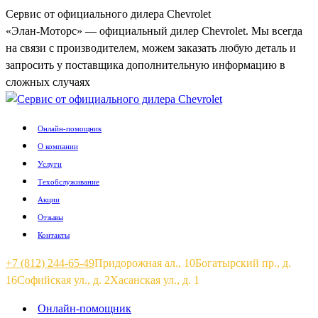
Перейти
Сервис от официального дилера Chevrolet
к
«Элан-Моторс» — официальный дилер Chevrolet. Мы всегда
содержанию
на связи с производителем, можем заказать любую деталь и
запросить у поставщика дополнительную информацию в
сложных случаях
Онлайн-помощник
О компании
Услуги
Техобслуживание
Акции
Отзывы
Контакты
+7 (812) 244-65-49
Придорожная ал., 10
Богатырский пр., д.
16
Софийская ул., д. 2
Хасанская ул., д. 1
Страница
Страница
Онлайн-помощник
Вконтакте
Telegram