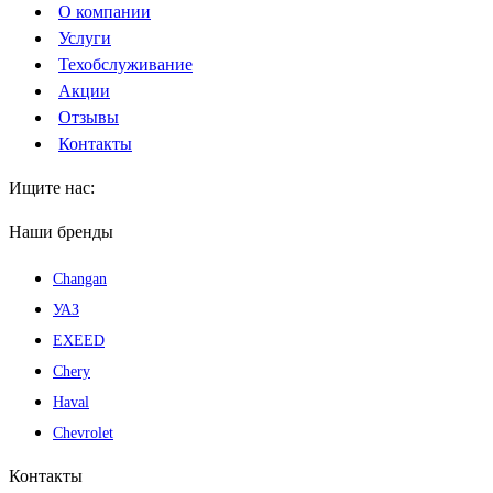
О компании
открывается
открывается
Услуги
в
в
Техобслуживание
новом
новом
Акции
окне
окне
Отзывы
Контакты
Ищите нас:
Страница
Наши бренды
Вконтакте
Changan
открывается
в
УАЗ
новом
EXEED
окне
Chery
Haval
Chevrolet
Контакты