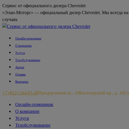
Перейти
Сервис от официального дилера Chevrolet
к
«Элан-Моторс» — официальный дилер Chevrolet. Мы всегда на
содержанию
случаях
Онлайн-помощник
О компании
Услуги
Техобслуживание
Акции
Отзывы
Контакты
+7 (812) 244-65-49
Придорожная ал., 10
Богатырский пр., д. 16
Со
Страница
Страница
Онлайн-помощник
Вконтакте
Telegram
О компании
открывается
открывается
Услуги
в
в
Техобслуживание
новом
новом