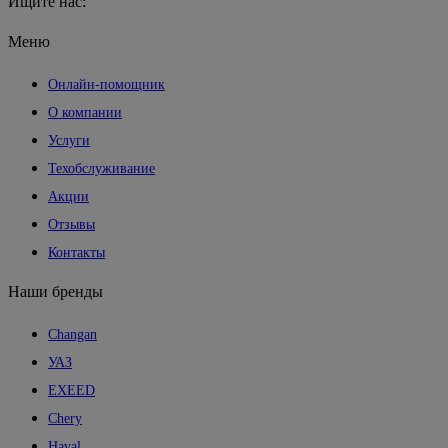
Ищите нас:
Страница
Меню
Вконтакте
Онлайн-помощник
открывается
в
О компании
новом
Услуги
окне
Техобслуживание
Акции
Отзывы
Контакты
Наши бренды
Changan
УАЗ
EXEED
Chery
Haval