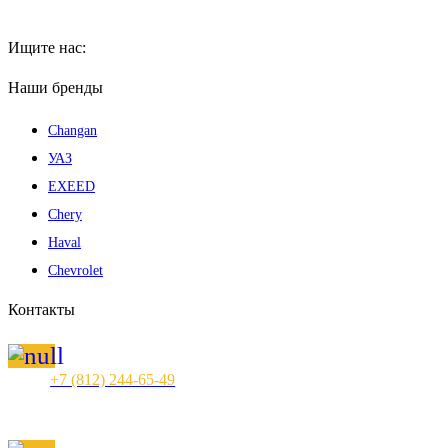
Ищите нас:
Страница
Наши бренды
Вконтакте
Changan
открывается
в
УАЗ
новом
EXEED
окне
Chery
Haval
Chevrolet
Контакты
+7 (812) 244-65-49