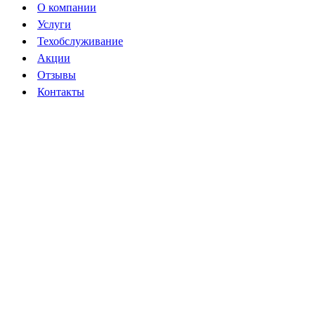
О компании
открывается
открывается
Услуги
в
в
Техобслуживание
новом
новом
Акции
окне
окне
Отзывы
Контакты