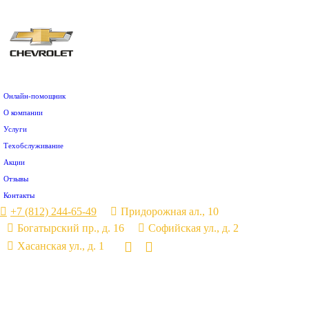
Сервис от официального дилера Chevrolet
«Элан-Моторс» — официальный дилер Chevrolet. Мы всегда на
связи с производителем, можем заказать любую деталь и
запросить у поставщика дополнительную информацию в
сложных случаях
Онлайн-помощник
О компании
Услуги
Техобслуживание
Акции
Отзывы
Контакты
+7 (812) 244-65-49
Придорожная ал., 10
Богатырский пр., д. 16
Софийская ул., д. 2
Хасанская ул., д. 1
Страница
Страница
Вконтакте
Telegram
открывается
открывается
в
в