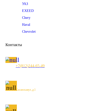
открывается
УАЗ
в
EXEED
новом
Chery
окне
Haval
Chevrolet
Контакты
+7 (812) 244-65-49
Хасанская ул., д. 1